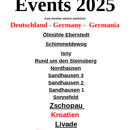
Events 20
25
Zum Ansehen einfach anklicken!
Deutschland - Germany - Germania
Ölmühle Eberstedt
Schimmeldewog
Isny
Rund um den Steinsberg
Nordhausen
Sandhausen 3
Sandhausen 2
Sandhausen
1
Sonnefeld
Zschopau
Kroatien
Livade