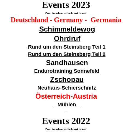
Events 20
23
Zum Ansehen einfach anklicken!
Deutschland - Germany - Germania
Schimmeldewog
Ohrdruf
Rund um den Steinsberg Teil 1
Rund um den Steinsberg Teil 2
Sandhausen
Endurotraining Sonnefeld
Zschopau
Neuhaus-Schierschnitz
Österreich-Austria
Mühlen
.
Events 20
22
Zum Ansehen einfach anklicken!