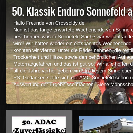
50. Klassik Enduro Sonnefeld 
Hallo Freunde von Crossoldy.de!
Nun ist das lange erwartete Wochenende von Sonnefel
beschreiben was in Sonnefeld Sache war wo auf andere
wird! Wir hatten wieder ein entspanntes Wochenende 
konnten wir viermal unter die Räder nehmen, die res
Trockenheit und Hitze, sowie den behördlichen Auflag
Motorradgefahren und das ist gut so! Wir alle hoffen 
all die Jahre vorher geben wird! In diesem Sinne euer
PS: Gedanken sollte sich der AMC Sonnefeld schon ü
Auswertung der Ergebnisse machen! Siehe Mannscha