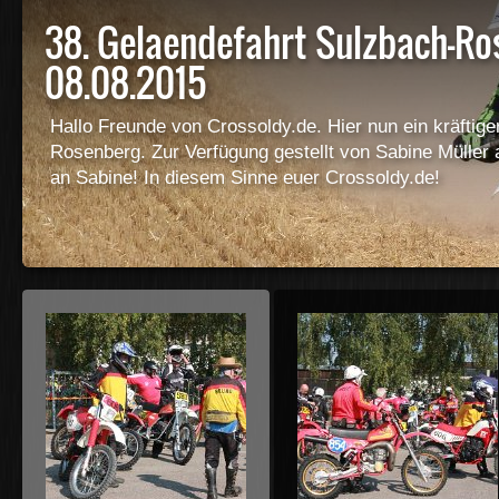
38. Gelaendefahrt Sulzbach-Ros
08.08.2015
Hallo Freunde von Crossoldy.de. Hier nun ein kräftig
Rosenberg. Zur Verfügung gestellt von Sabine Müller
an Sabine! In diesem Sinne euer Crossoldy.de!